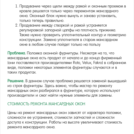
Продувание через щели между рамой и оконным проемом в
кровле решается только через перемонтаж мансардного
окна. Оконный блок нужно вынуть и заново установить,
только теперь правильно.
Продувание между створкой и рамой устраняется
регулировкой запорной цапфы на плотность прижима.
Также нужно проверить уплотнительный контур и геометрию
конструкции. Замена уплотнителя в старом мансардном
окне в любом случае пойдет только на пользу.
Проблема.
Поломка оконной фурнитуры. Несмотря на то, что
мансардные окна есть продукт от начала и до конца фирменный
(они поставляются производителями Roto, Velux, Fakro) в собранном
виде, поломки некоторых элементов фурнитуры случаются и в
таких продуктах.
Решение.
В данном случае проблема решается заменой вышедшей
из строя фурнитуры. Здесь важно, чтобы мастер по ремонту
мансардных окон разбирался в фурнитуре, которую используют
производители и смог найти нужные элементы для замены.
СТОИМОСТЬ РЕМОНТА МАНСАРДНЫХ ОКОН
Цены на ремонт мансардных окон зависят от характера поломки,
сложности ее устранения, стоимости запчастей и сложности
доступа к конструкции. Работы на высоте увеличивают стоимость
ремонта мансардного окна.