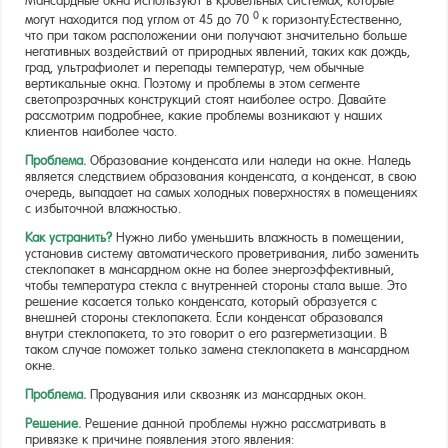
Мансардные окна используют в кровельных системах, которые
0
могут находится под углом от 45 до 70
к горизонту.Естественно,
что при таком расположении они получают значительно больше
негативных воздействий от природных явлений, таких как дождь,
град, ультрафиолет и перепады температур, чем обычные
вертикальные окна. Поэтому и проблемы в этом сегменте
светопрозрачных конструкций стоят наиболее остро. Давайте
рассмотрим подробнее, какие проблемы возникают у наших
клиентов наиболее часто.
Проблема.
Образование конденсата или наледи на окне. Наледь
является следствием образования конденсата, а конденсат, в свою
очередь, выпадает на самых холодных поверхностях в помещениях
с избыточной влажностью.
Как устранить?
Нужно либо уменьшить влажность в помещении,
установив систему автоматического проветривания, либо заменить
стеклопакет в мансардном окне на более энергоэффективный,
чтобы температура стекла с внутренней стороны стала выше. Это
решение касается только конденсата, который образуется с
внешней стороны стеклопакета. Если конденсат образовался
внутри стеклопакета, то это говорит о его разгерметизации. В
таком случае поможет только замена стеклопакета в мансардном
окне.
Проблема.
Продувания или сквозняк из мансардных окон.
Решение.
Решение данной проблемы нужно рассматривать в
привязке к причине появления этого явления: