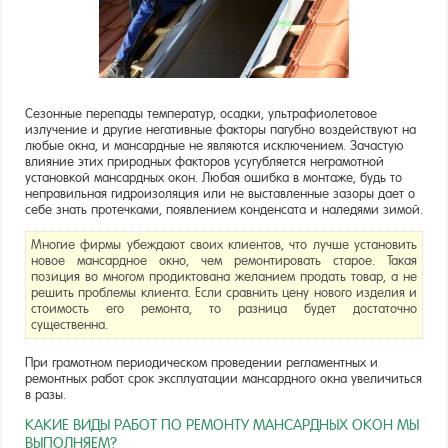
Сезонные перепады температур, осадки, ультрафиолетовое
излучение и другие негативные факторы пагубно воздействуют на
любые окна, и мансардные не являются исключением. Зачастую
влияние этих природных факторов усугубляется неграмотной
установкой мансардных окон. Любая ошибка в монтаже, будь то
неправильная гидроизоляция или не выставленные зазоры дает о
себе знать протечками, появлением конденсата и наледями зимой.
Многие фирмы убеждают своих клиентов, что лучше установить
новое мансардное окно, чем ремонтировать старое. Такая
позиция во многом продиктована желанием продать товар, а не
решить проблемы клиента. Если сравнить цену нового изделия и
стоимость его ремонта, то разница будет достаточно
существенна.
При грамотном периодическом проведении регламентных и
ремонтных работ срок эксплуатации мансардного окна увеличиться
в разы.
КАКИЕ ВИДЫ РАБОТ ПО РЕМОНТУ МАНСАРДНЫХ ОКОН МЫ
ВЫПОЛНЯЕМ?