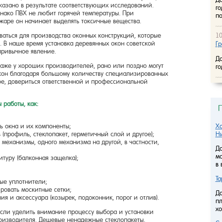
казано в результате соответствующих исследований.
го
нако ПВХ не любит горячей температуры. При
п
ожаре он начинает выделять токсичные вещества.
ваться для производства оконных конструкций, которые
10
 В наше время установка деревянных окон советской
Гр
 привычное явление.
До
 даже у хороших производителей, рано или поздно могут
го
окон благодаря большому количеству специализированных
ое, довериться ответственной и профессиональной
 работы, как:
окна и их компоненты;
Хо
рофиль, стеклопакет, герметичный слой и другое);
Н
механизмы, одного механизма на другой, в частности,
До
ма
ру (балконная защелка);
в
Та
е уплотнители;
овать москитные сетки;
До
 аксессуара (козырек, подоконник, порог и отлив).
пл
хо
если уделить внимание процессу выбора и установки
роизводителя. Дешевые ненадежные стеклопакеты,