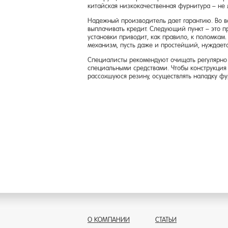
китайская низкокачественная фурнитура – не 
Надежный производитель дает гарантию. Во вс
выплачивать кредит. Следующий пункт – это 
установки приводит, как правило, к поломкам
механизм, пусть даже и простейший, нуждаетс
Специалисты рекомендуют очищать регулярно 
специальными средствами. Чтобы конструкция
рассохшуюся резину, осуществлять наладку фу
О КОМПАНИИ
СТАТЬИ