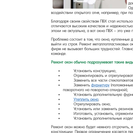
до
Од
воздействии открытого огня, например, при п
Благодаря своим свойствам ПВХ стал использо
отличаются высоким качеством и надежностью.
эпохи не актуальна, а вот окна ПВХ – это уже
Проблема состоит в том, что окна, купленные
выйти из строя. Ремонт металлопластиковых 
фирм не вызывает больших трудностей. Главн
команде.
Ремонт окон обычно подразумевает такие виды
Установить конструкцию;
Отремонтировать и отрегулировать 
Заменить все части стеклопакетов (п
Заменить
фурнитуру
(поломанные 
поворотного на поворотно-откидной);
Установить дополнительную фурниту
Утеплить окно
;
Отрегулировать окно;
Установить или заменить резиновы
Изготовить, установить, отремонтир
Установить дополнительные изделия и
Ремонт окон можно будет немного отсрочить, 
конструкции. Первое ограничение касается п