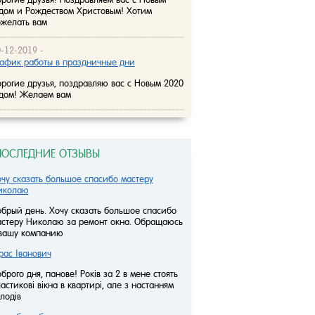
дом и Рождеством Христовым! Хотим
ожелать вам
-12-2019 -
афик работы в праздничные дни
рогие друзья, поздравляю вас с Новым 2020
дом! Желаем вам
ПОСЛЕДНИЕ ОТЗЫВЫ
чу сказать большое спасибо мастеру
иколаю
брый день. Хочу сказать большое спасибо
стеру Николаю за ремонт окна. Обращаюсь
 вашу компанию
рас Іванович
брого дня, панове! Років за 2 в мене стоять
астикові вікна в квартирі, але з настанням
лодів