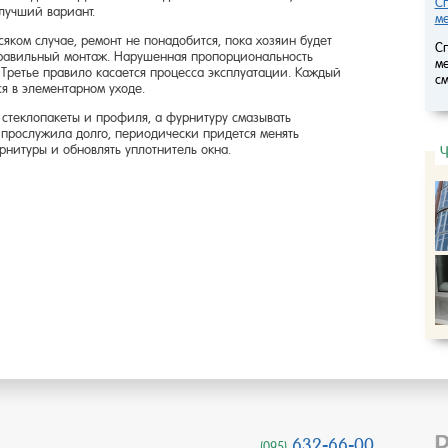
Сп
лучший вариант.
ме
яком случае, ремонт не понадобится, пока хозяин будет
Сп
правильный монтаж. Нарушенная пропорциональность
ме
. Третье правило касается процесса эксплуатации. Каждый
см
я в элементарном уходе.
стеклопакеты и профиля, а фурнитуру смазывать
 прослужила долго, периодически придется менять
рнитуры и обновлять уплотнитель окна.
632-66-00
(095)