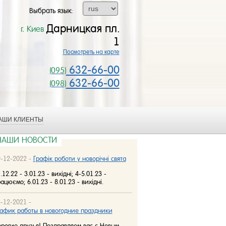
Выбрать язык:
Дарницкая пл.
г. Киев
1
Посмотреть на карте
632-66-00
(095)
632-66-00
(098)
АШИ КЛИЕНТЫ
НАШИ НОВОСТИ
-12-2022 -
Графік роботи у новорічні свята
.12.22 - 3.01.23 - вихідні; 4-5.01.23 -
ацюємо; 6.01.23 - 8.01.23 - вихідні.
-12-2021 -
афик работы в новогодние праздники
рогие друзья! Поздравляем вас с Новым