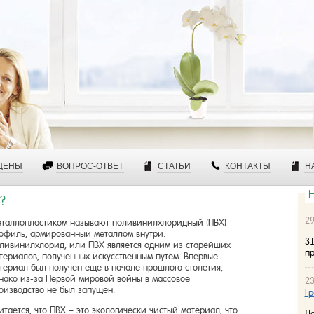
ЦЕНЫ
ВОПРОС-ОТВЕТ
СТАТЬИ
КОНТАКТЫ
Н
?
29
таллопластиком называют поливинилхлоридный (ПВХ)
офиль, армированный металлом внутри.
31
ливинилхлорид, или ПВХ является одним из старейших
пр
териалов, полученных искусственным путем. Впервые
териал был получен еще в начале прошлого столетия,
нако из-за Первой мировой войны в массовое
23
оизводство не был запущен.
Гр
итается, что ПВХ – это экологически чистый материал, что
До