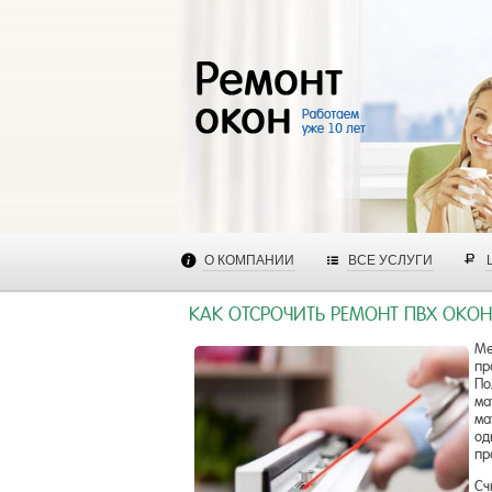
О КОМПАНИИ
ВСЕ УСЛУГИ
КАК ОТСРОЧИТЬ РЕМОНТ ПВХ ОКОН
Ме
пр
По
ма
ма
од
пр
Сч