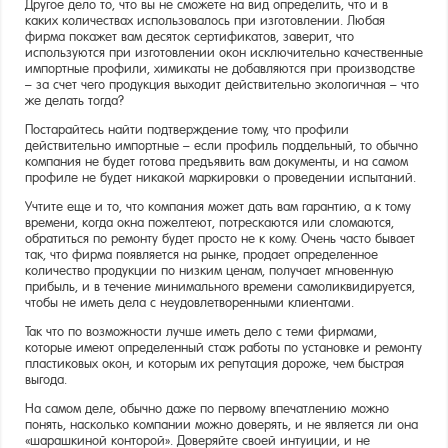
Другое дело то, что вы не сможете на вид определить, что и в
каких количествах использовалось при изготовлении. Любая
фирма покажет вам десяток сертификатов, заверит, что
используются при изготовлении окон исключительно качественные
импортные профили, химикаты не добавляются при производстве
– за счет чего продукция выходит действительно экологичная – что
же делать тогда?
Постарайтесь найти подтверждение тому, что профили
действительно импортные – если профиль поддельный, то обычно
компания не будет готова предъявить вам документы, и на самом
профиле не будет никакой маркировки о проведении испытаний.
Учтите еще и то, что компания может дать вам гарантию, а к тому
времени, когда окна пожелтеют, потрескаются или сломаются,
обратиться по ремонту будет просто не к кому. Очень часто бывает
так, что фирма появляется на рынке, продает определенное
количество продукции по низким ценам, получает мгновенную
прибыль, и в течение минимального времени самоликвидируется,
чтобы не иметь дела с неудовлетворенными клиентами.
Так что по возможности лучше иметь дело с теми фирмами,
которые имеют определенный стаж работы по установке и ремонту
пластиковых окон, и которым их репутация дороже, чем быстрая
выгода.
На самом деле, обычно даже по первому впечатлению можно
понять, насколько компании можно доверять, и не является ли она
«шарашкиной конторой». Доверяйте своей интуиции, и не