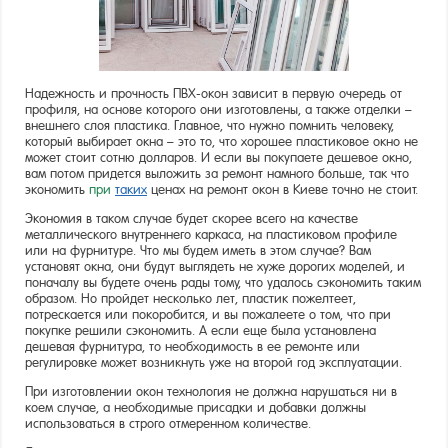
Надежность и прочность ПВХ-окон зависит в первую очередь от
профиля, на основе которого они изготовлены, а также отделки –
внешнего слоя пластика. Главное, что нужно помнить человеку,
который выбирает окна – это то, что хорошее пластиковое окно не
может стоит сотню долларов. И если вы покупаете дешевое окно,
вам потом придется выложить за ремонт намного больше, так что
экономить
при
таких
ценах на ремонт окон в Киеве точно не стоит.
Экономия в таком случае будет скорее всего на качестве
металлического внутреннего каркаса, на пластиковом профиле
или на фурнитуре. Что мы будем иметь в этом случае? Вам
установят окна, они будут выглядеть не хуже дорогих моделей, и
поначалу вы будете очень рады тому, что удалось сэкономить таким
образом. Но пройдет несколько лет, пластик пожелтеет,
потрескается или покоробится, и вы пожалеете о том, что при
покупке решили сэкономить. А если еще была установлена
дешевая фурнитура, то необходимость в ее ремонте или
регулировке может возникнуть уже на второй год эксплуатации.
При изготовлении окон технология не должна нарушаться ни в
коем случае, а необходимые присадки и добавки должны
использоваться в строго отмеренном количестве.